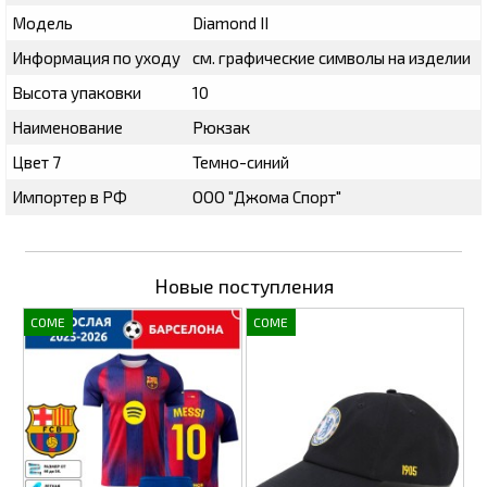
Модель
Diamond II
Информация по уходу
см. графические символы на изделии
Высота упаковки
10
Наименование
Рюкзак
Цвет 7
Темно-синий
Импортер в РФ
ООО "Джома Спорт"
Новые поступления
COME
COME