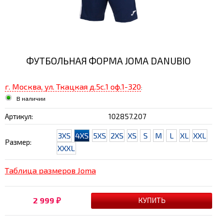
ФУТБОЛЬНАЯ ФОРМА JOMA DANUBIO
г. Москва, ул. Ткацкая д.5с.1 оф.1-320
:
В наличии
Артикул:
102857.207
3XS
4XS
5XS
2XS
XS
S
M
L
XL
XXL
Размер:
XXXL
Таблица размеров Joma
2 999
₽