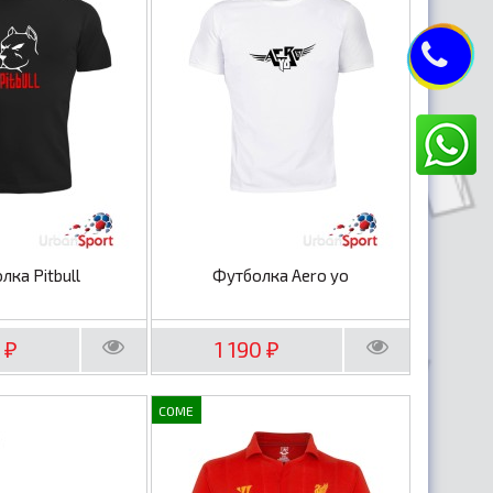
лка Pitbull
Футболка Aero yo
0
1 190
₽
₽
COME