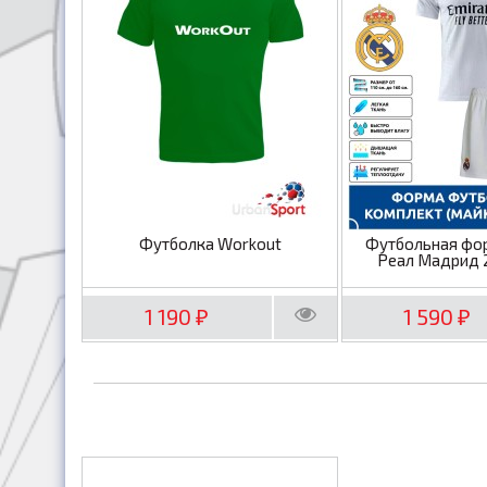
Футболка Workout
Футбольная фо
Реал Мадрид 
1 190
1 590
₽
₽