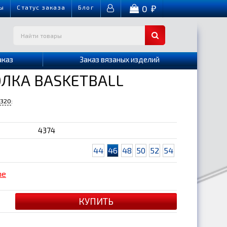
0
ы
Cтатус заказа
Блог
₽
аказ
Заказ вязаных изделий
ЛКА BASKETBALL
-320
:
4374
44
46
48
50
52
54
me