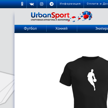
Информация
Оплата и До
Футбол
Хоккей
Экипир