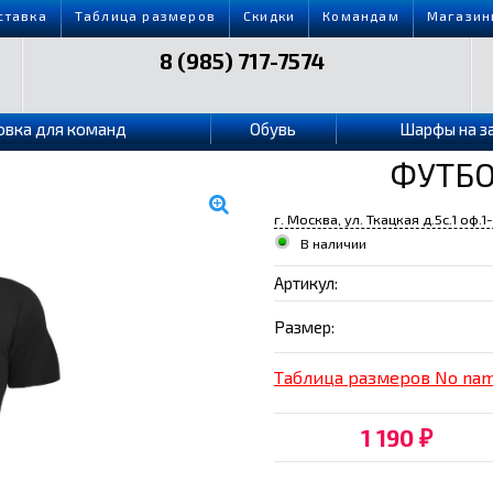
ставка
Таблица размеров
Скидки
Командам
Магазин
8 (985) 717-7574
овка для команд
Обувь
Шарфы на з
ФУТБО
г. Москва, ул. Ткацкая д.5с.1 оф.1
В наличии
Артикул:
Размер:
Таблица размеров No na
1 190
₽