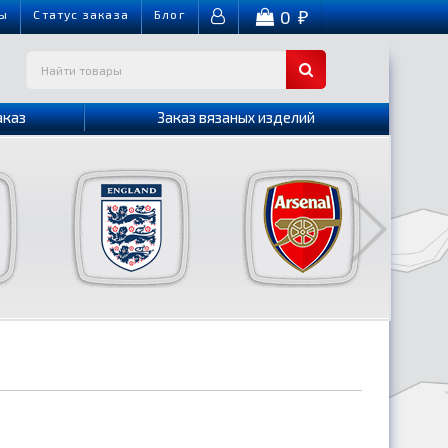
0
ы
Cтатус заказа
Блог
₽
аказ
Заказ вязаных изделий