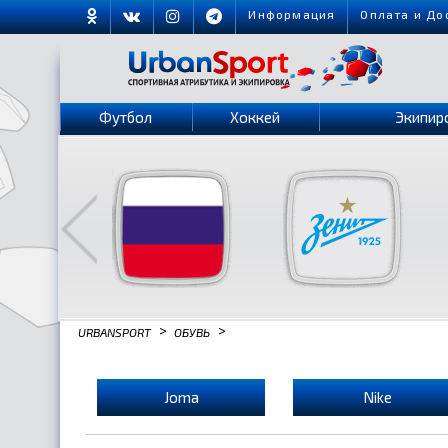
Информация
Оплата и До
Футбол
Хоккей
Экипир
>
>
URBANSPORT
ОБУВЬ
Joma
Nike