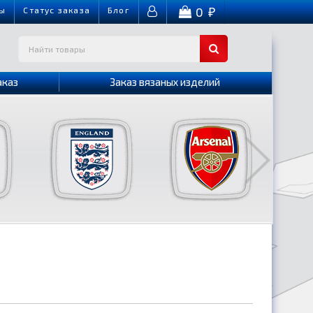
0
ы
Cтатус заказа
Блог
₽
аказ
Заказ вязаных изделий