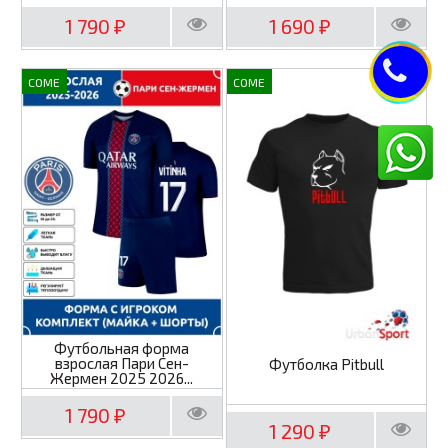
1 790
1 690
₽
₽
COME
COME
Футбольная форма
взрослая Пари Сен-
Футболка Pitbull
Жермен 2025 2026...
1 790
₽
1 290
₽