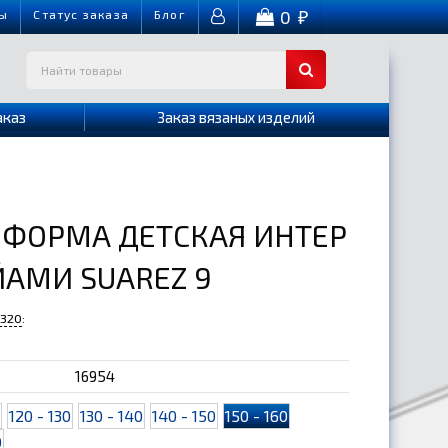
0
ы
Cтатус заказа
Блог
₽
аказ
Заказ вязаных изделий
 ФОРМА ДЕТСКАЯ ИНТЕР
АМИ SUAREZ 9
-320
:
16954
0
120 - 130
130 - 140
140 - 150
150 - 160
0