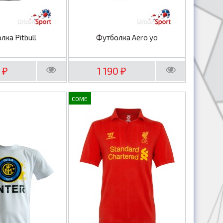
лка Pitbull
Футболка Aero yo
0
1 190
₽
₽
COME