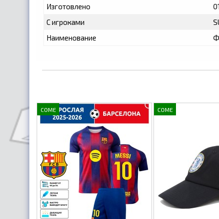
Изготовлено
0
С игроками
S
Наименование
Ф
COME
COME