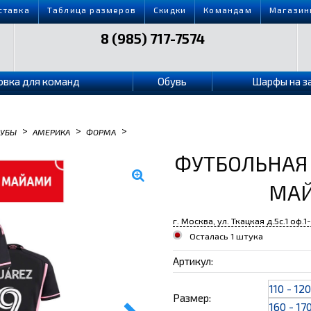
ставка
Таблица размеров
Скидки
Командам
Магазин
8 (985) 717-7574
овка для команд
Обувь
Шарфы на з
>
>
>
ЛУБЫ
АМЕРИКА
ФОРМА
ФУТБОЛЬНАЯ
МАЙ
г. Москва, ул. Ткацкая д.5с.1 оф.1
Осталась 1 штука
Артикул:
110 - 12
Размер:
160 - 17