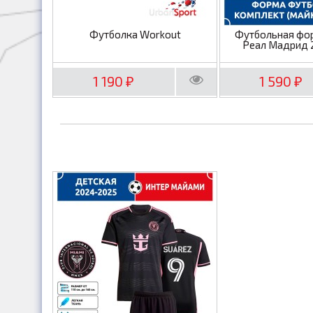
Футболка Workout
Футбольная фо
Реал Мадрид 
1 190
1 590
₽
₽