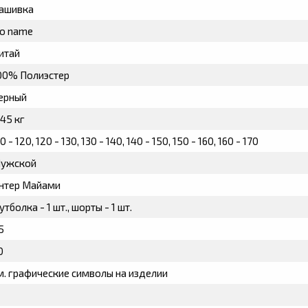
ашивка
o name
итай
00% Полиэстер
ерный
.45 кг
0 - 120, 120 - 130, 130 - 140, 140 - 150, 150 - 160, 160 - 170
ужской
нтер Майами
утболка - 1 шт., шорты - 1 шт.
5
0
м. графические символы на изделии