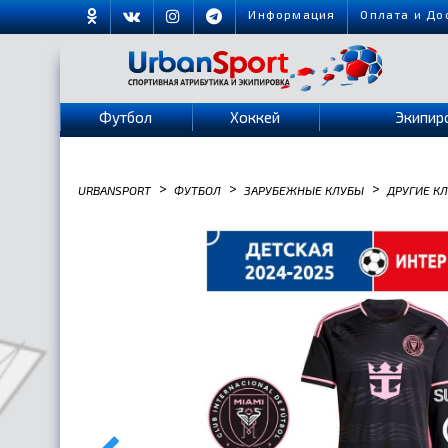
Информация
Оплата и До
Футбол
Хоккей
Экипир
>
>
>
URBANSPORT
ФУТБОЛ
ЗАРУБЕЖНЫЕ КЛУБЫ
ДРУГИЕ К