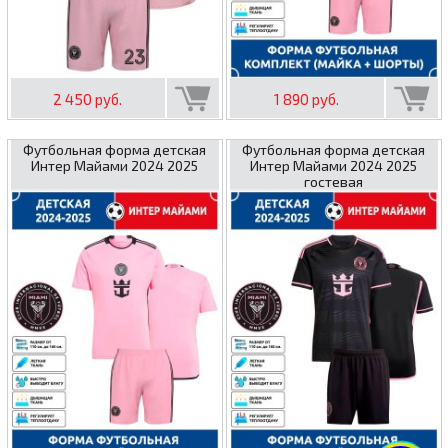
2 450 руб.
1 890 руб.
Футбольная форма детская
Футбольная форма детская
Интер Майами 2024 2025
Интер Майами 2024 2025
гостевая