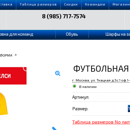
ставка
Таблица размеров
Скидки
Командам
Магазин
8 (985) 717-7574
овка для команд
Обувь
Шарфы на з
>
ФОРМА
ФУТБОЛЬНАЯ
г. Москва, ул. Ткацкая д.5с.1 оф.1
В наличии
Артикул:
Размер:
Таблица размеров No na