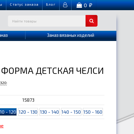
0
ы
Cтатус заказа
Блог
₽
аказ
Заказ вязаных изделий
 ФОРМА ДЕТСКАЯ ЧЕЛСИ
-320
:
15873
110 - 120
120 - 130
130 - 140
140 - 150
150 - 160
me