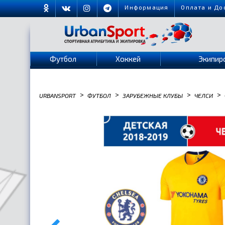
Информация
Оплата и До
Футбол
Хоккей
Экипир
>
>
>
>
URBANSPORT
ФУТБОЛ
ЗАРУБЕЖНЫЕ КЛУБЫ
ЧЕЛСИ