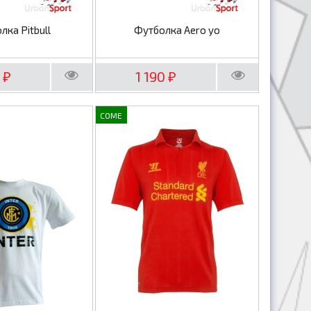
лка Pitbull
Футболка Aero yo
0
1 190
₽
₽
COME