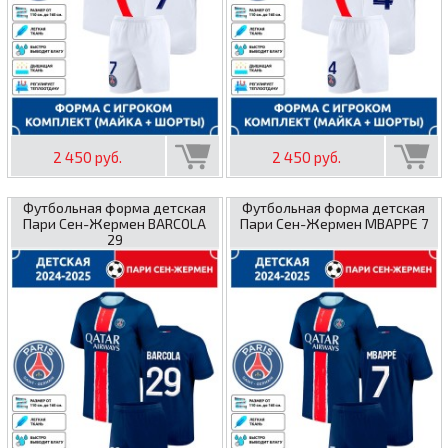
2 450 руб.
2 450 руб.
Футбольная форма детская
Футбольная форма детская
Пари Сен-Жермен BARCOLA
Пари Сен-Жермен MBAPPE 7
29