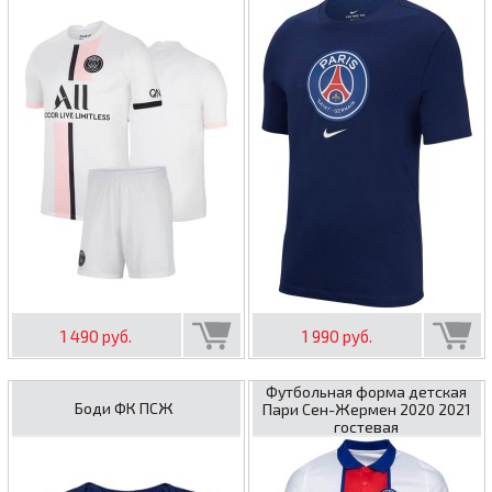
1 490 руб.
1 990 руб.
Футбольная форма детская
Боди ФК ПСЖ
Пари Сен-Жермен 2020 2021
гостевая