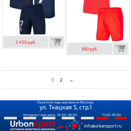
2 450 руб.
990 руб.
1
2
→
Посетите наш магазин в Москве:
ул. Ткацкая 5, стр.1
Интернет-магазин: 10:00-18:00
11:00-18:00
info@urbansport.ru