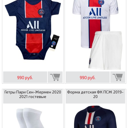
990 руб.
990 руб.
Гетры Пари Сен-Жермен 2020
Форма детская ФК ПСЖ 2019-
2021 гостевые
20