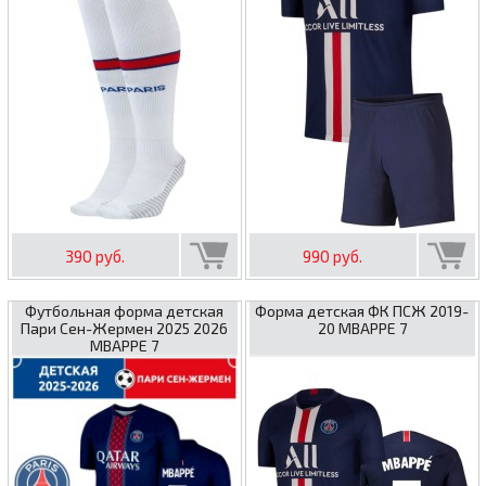
390 руб.
990 руб.
Футбольная форма детская
Форма детская ФК ПСЖ 2019-
Пари Сен-Жермен 2025 2026
20 MBAPPE 7
MBAPPE 7