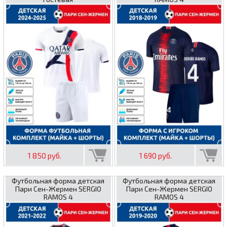
1 850 руб.
1 690 руб.
Футбольная форма детская
Футбольная форма детская
Пари Сен-Жермен SERGIO
Пари Сен-Жермен SERGIO
RAMOS 4
RAMOS 4