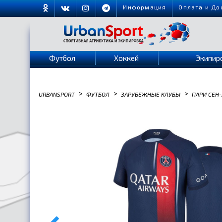
Информация
Оплата и До
Футбол
Хоккей
Экипир
>
>
>
URBANSPORT
ФУТБОЛ
ЗАРУБЕЖНЫЕ КЛУБЫ
ПАРИ СЕН