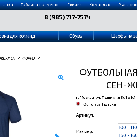
ставка
Таблица размеров
Скидки
Командам
Магазин
8 (985) 717-7574
овка для команд
Обувь
Шарфы на з
>
>
-ЖЕРМЕН
ФОРМА
ФУТБОЛЬНАЯ
СЕН-Ж
г. Москва, ул. Ткацкая д.5с.1 оф.1
Осталась 1 штука
Артикул:
100 - 11
Размер:
150 - 16