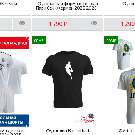
ФК Челси
Футбольная форма взрослая
Футбо
Пари Сен-Жермен 2025 2026...
1 790
1 29
₽
COME
COME
рма детская
Футболка Basketball
Футбол
2024 2025