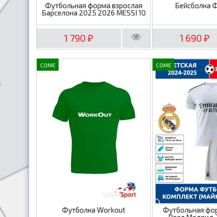
Футбольная форма взрослая
Бейсболка 
Барселона 2025 2026 MESSI 10
1 790
1 690
₽
₽
COME
COME
Футболка Workout
Футбольная фо
Реал Мадрид 