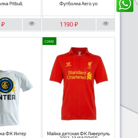
лка Pitbull
Футболка Aero yo
0
1 190
₽
₽
COME
ка ФК Интер
Майка детская ФК Ливерпуль
2012-13 WARRIOR