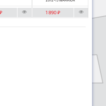
1 890
₽
₽