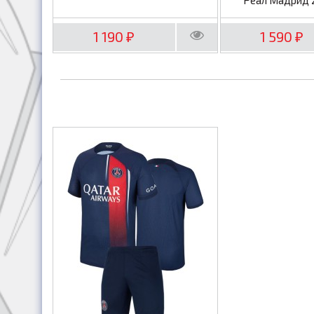
1 190
1 590
₽
₽