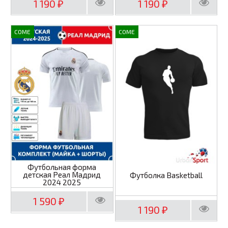
1 190
1 190
₽
₽
COME
COME
Футбольная форма
детская Реал Мадрид
Футболка Basketball
2024 2025
1 590
₽
1 190
₽