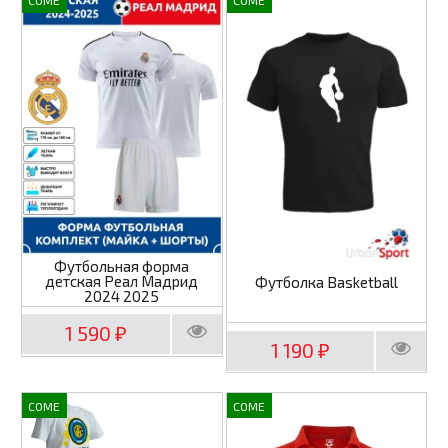
COME
COME
Футбольная форма
детская Реал Мадрид
Футболка Basketball
2024 2025
1 590
₽
1 190
₽
COME
COME