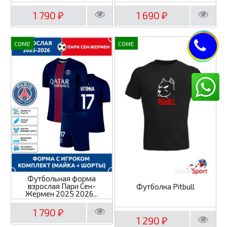
1 790
1 690
₽
₽
COME
COME
Футбольная форма
взрослая Пари Сен-
Футболка Pitbull
Жермен 2025 2026...
1 790
₽
1 290
₽