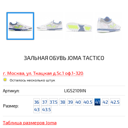
ЗАЛЬНАЯ ОБУВЬ JOMA TACTICO
г. Москва, ул. Ткацкая д.5с.1 оф.1-320
:
Осталось несколько штук
Артикул:
LIGS2109IN
36
37
37.5
38
39
40
40.5
41
42
42.5
Размер:
43
43.5
Таблица размеров Joma