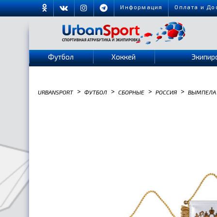
Информация
Оплата и До
Футбол
Хоккей
Экипир
>
>
>
>
URBANSPORT
ФУТБОЛ
СБОРНЫЕ
РОССИЯ
ВЫМПЕЛА