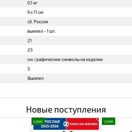
0.1 кг
9 х 11 см
сб. Россия
вымпел - 1 шт.
21
25
см. графические символы на изделии
5
Вымпел
Новые поступления
COME
COME