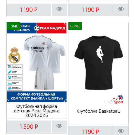
1 190
1 190
₽
₽
COME
COME
Футбольная форма
детская Реал Мадрид
Футболка Basketball
2024 2025
1 590
₽
1 190
₽