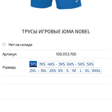
ТРУСЫ ИГРОВЫЕ JOMA NOBEL
Нет на складе
Артикул:
100.053.700
3XS
7XS
4XS - 3XS
6XS - 5XS
5XS
Размер:
2XL - 3XL
2XS
XS
S
M
L
XL
XXXL