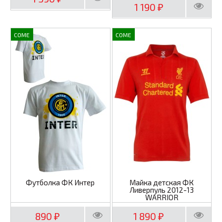
1 190
₽
COME
COME
Футболка ФК Интер
Майка детская ФК
Ливерпуль 2012-13
WARRIOR
890
1 890
₽
₽