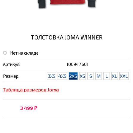
ТОЛСТОВКА JOMA WINNER
Нет на складе
Артикул:
100947.601
3XS
4XS
2XS
XS
S
M
L
XL
XXL
Размер:
Таблица размеров Joma
3 499
₽