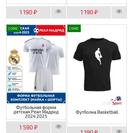
1 190
1 190
₽
₽
COME
COME
Футбольная форма
детская Реал Мадрид
Футболка Basketball
2024 2025
1 590
₽
1 190
₽