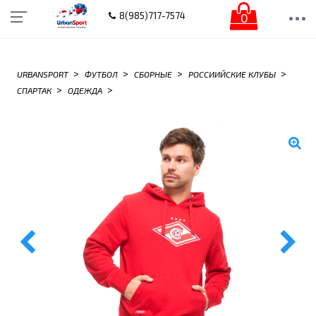
0
8(985)717-7574
>
>
>
>
URBANSPORT
ФУТБОЛ
СБОРНЫЕ
РОССИИЙСКИЕ КЛУБЫ
>
>
СПАРТАК
ОДЕЖДА