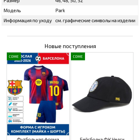
Размер
46, 48, 50, 52
Модель
Park
Информация по уходу
см. графические символы на изделии
Новые поступления
COME
COME
Футбольная форма
Бейсболка ФК Челси