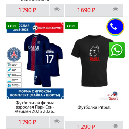
1 790
1 690
₽
₽
COME
COME
Футбольная форма
взрослая Пари Сен-
Футболка Pitbull
Жермен 2025 2026...
1 790
₽
1 290
₽