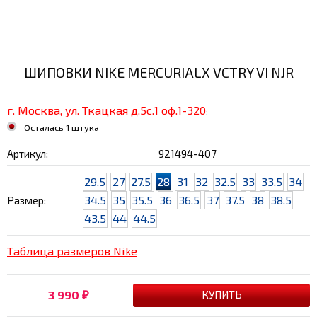
ШИПОВКИ NIKE MERCURIALX VCTRY VI NJR
г. Москва, ул. Ткацкая д.5с.1 оф.1-320
:
Осталась 1 штука
Артикул:
921494-407
29.5
27
27.5
28
31
32
32.5
33
33.5
34
34.5
35
35.5
36
36.5
37
37.5
38
38.5
Размер:
43.5
44
44.5
Таблица размеров Nike
3 990
₽