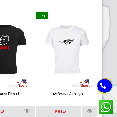
COME
лка Pitbull
Футболка Aero yo
0
1 190
₽
₽