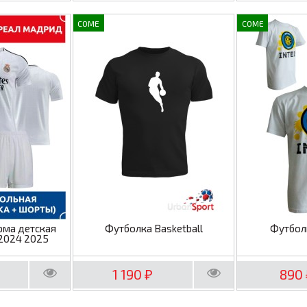
COME
COME
рма детская
Футболка Basketball
Футбол
2024 2025
1 190
890
₽