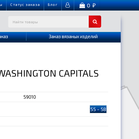
0
ы
Cтатус заказа
Блог
₽
аказ
Заказ вязаных изделий
WASHINGTON CAPITALS
59010
55 - 58