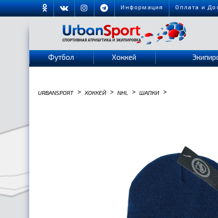
Информация
Оплата и До
Футбол
Хоккей
Экипир
>
>
>
>
URBANSPORT
ХОККЕЙ
NHL
ШАПКИ