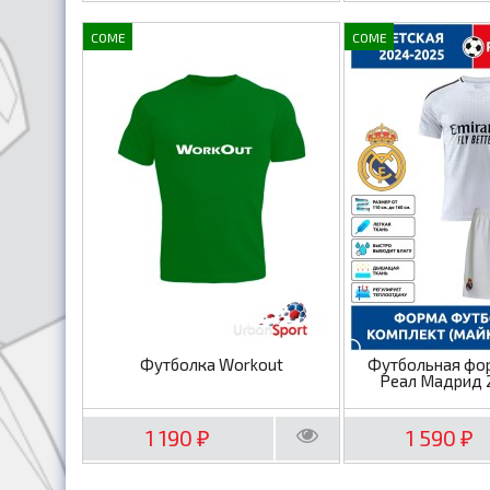
COME
COME
Футболка Workout
Футбольная фо
Реал Мадрид 
1 190
1 590
₽
₽