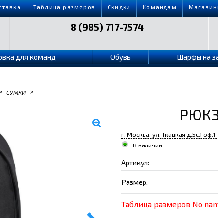
ставка
Таблица размеров
Скидки
Командам
Магазин
8 (985) 717-7574
овка для команд
Обувь
Шарфы на з
>
>
СУМКИ
РЮКЗ
г. Москва, ул. Ткацкая д.5с.1 оф.1
В наличии
Артикул:
Размер:
Таблица размеров No na