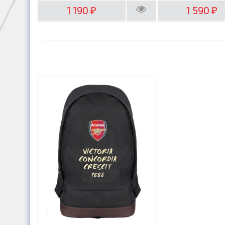
1 190
1 590
₽
₽