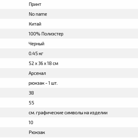
Принт
No name
Китай
100% Полиэстер
Черный
0.45 кг
52 х 36 х 18 см
Арсенал
рюкзак - 1 шт.
38
55
см. графические символы на изделии
10
Рюкзак