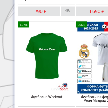
1 790
1 690
₽
₽
COME
COME
Футболка Workout
Футбольная фо
Реал Мадрид 