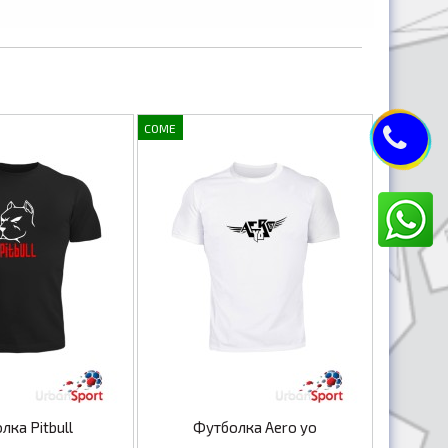
COME
лка Pitbull
Футболка Aero yo