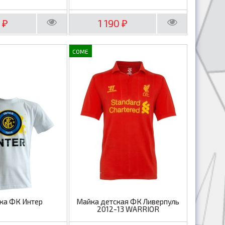
0
1 190
₽
₽
COME
ка ФК Интер
Майка детская ФК Ливерпуль
2012-13 WARRIOR