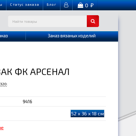
0
ы
Cтатус заказа
Блог
₽
аказ
Заказ вязаных изделий
АК ФК АРСЕНАЛ
-320
:
9416
52 х 36 х 18 см
me