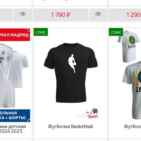
1 790
1 29
₽
COME
COME
рма детская
Футболка Basketball
Футбол
2024 2025