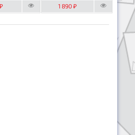
1 890
₽
₽