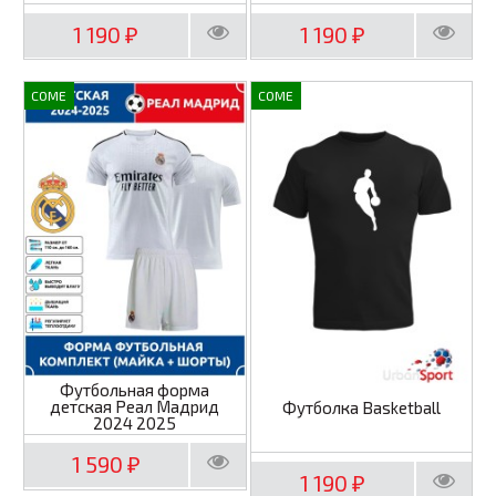
1 190
1 190
₽
₽
COME
COME
Футбольная форма
детская Реал Мадрид
Футболка Basketball
2024 2025
1 590
₽
1 190
₽