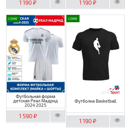
1 190
1 190
₽
₽
COME
COME
Футбольная форма
детская Реал Мадрид
Футболка Basketball
2024 2025
1 590
₽
1 190
₽