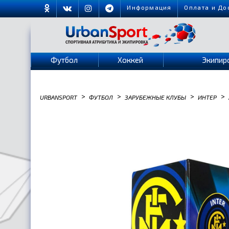
Информация
Оплата и До
Футбол
Хоккей
Экипир
>
>
>
>
URBANSPORT
ФУТБОЛ
ЗАРУБЕЖНЫЕ КЛУБЫ
ИНТЕР