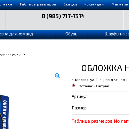
ставка
Таблица размеров
Скидки
Командам
Магазин
8 (985) 717-7574
овка для команд
Обувь
Шарфы на з
>
АКСЕССУАРЫ
ОБЛОЖКА Н
г. Москва, ул. Ткацкая д.5с.1 оф.1
Осталась 1 штука
Артикул:
Размер:
Таблица размеров No na