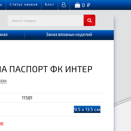
0
ы
Cтатус заказа
Блог
₽
аказ
Заказ вязаных изделий
А ПАСПОРТ ФК ИНТЕР
-320
:
11581
9.5 х 13.5 см
me