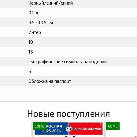
Черный/синий/синий
0.1 кг
9.5 х 13.5 см
Интер
10
15
см. графические символы на изделии
5
Обложка на паспорт
Новые поступления
COME
COME