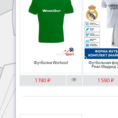
Футболка Workout
Футбольная фо
Реал Мадрид 
1 190
1 590
₽
₽