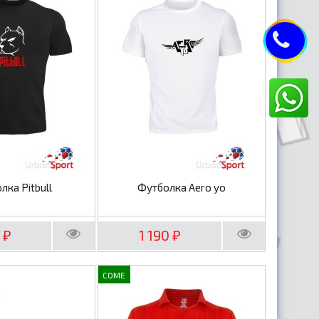
лка Pitbull
Футболка Aero yo
0
1 190
₽
₽
COME