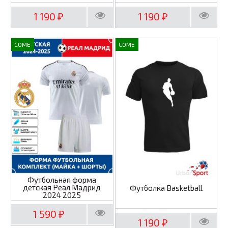
1 190
1 190
₽
₽
COME
COME
Футбольная форма
детская Реал Мадрид
Футболка Basketball
2024 2025
1 590
₽
1 190
₽