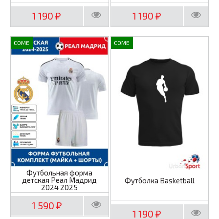
1 190
1 190
₽
₽
COME
COME
Футбольная форма
детская Реал Мадрид
Футболка Basketball
2024 2025
1 590
₽
1 190
₽