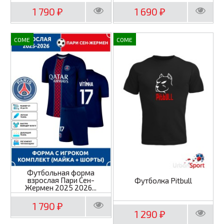
1 790
1 690
₽
₽
COME
COME
Футбольная форма
взрослая Пари Сен-
Футболка Pitbull
Жермен 2025 2026...
1 790
₽
1 290
₽