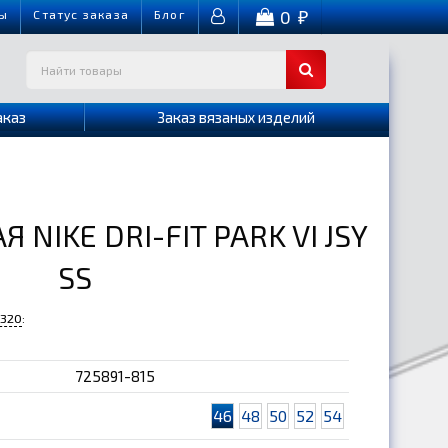
0
ы
Cтатус заказа
Блог
₽
аказ
Заказ вязаных изделий
NIKE DRI-FIT PARK VI JSY
SS
-320
:
725891-815
46
48
50
52
54