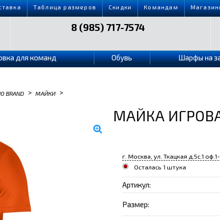
ставка
Таблица размеров
Скидки
Командам
Магазин
8 (985) 717-7574
овка для команд
Обувь
Шарфы на з
>
>
NO BRAND
МАЙКИ
МАЙКА ИГРОВАЯ 
г. Москва, ул. Ткацкая д.5с.1 оф.1
Осталась 1 штука
Артикул:
Размер: