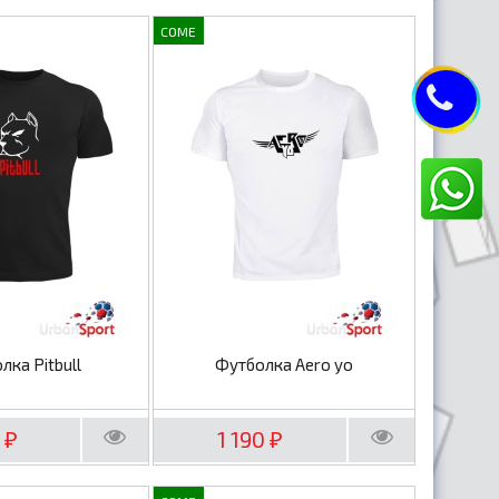
COME
лка Pitbull
Футболка Aero yo
0
1 190
₽
₽