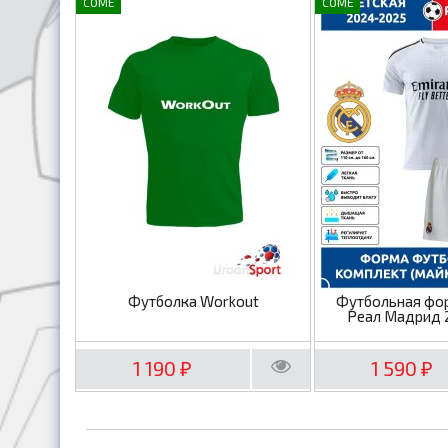
COME
COME
Футболка Workout
Футбольная фо
Реал Мадрид 
1 190
1 590
₽
₽