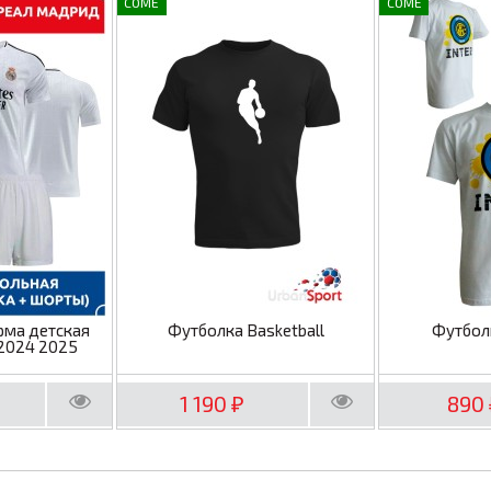
COME
COME
рма детская
Футболка Basketball
Футбол
2024 2025
1 190
890
₽