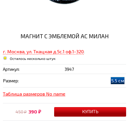
МАГНИТ С ЭМБЛЕМОЙ AC МИЛАН
г. Москва, ул. Ткацкая д.5с.1 оф.1-320
:
Осталось несколько штук
Артикул:
3947
5.5 см
Размер:
Таблица размеров No name
390
450
₽
₽