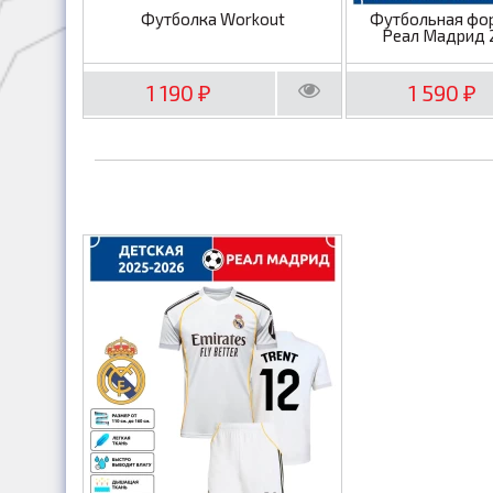
Футболка Workout
Футбольная фо
Реал Мадрид 
1 190
1 590
₽
₽