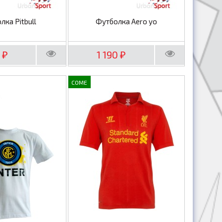
лка Pitbull
Футболка Aero yo
0
1 190
₽
₽
COME