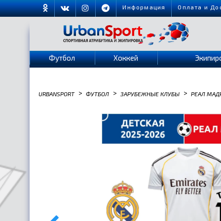
Информация
Оплата и До
Футбол
Хоккей
Экипир
>
>
>
URBANSPORT
ФУТБОЛ
ЗАРУБЕЖНЫЕ КЛУБЫ
РЕАЛ МАД