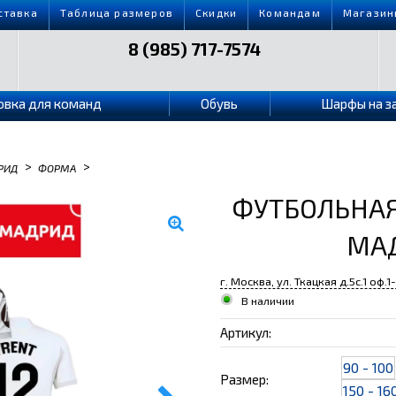
ставка
Таблица размеров
Скидки
Командам
Магазин
8 (985) 717-7574
овка для команд
Обувь
Шарфы на з
>
>
РИД
ФОРМА
ФУТБОЛЬНАЯ
МАД
г. Москва, ул. Ткацкая д.5с.1 оф.1
В наличии
Артикул:
90 - 100
Размер:
150 - 16