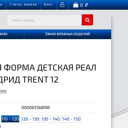
0
ы
Cтатус заказа
Блог
₽
аказ
Заказ вязаных изделий
 ФОРМА ДЕТСКАЯ РЕАЛ
РИД TRENT 12
-320
:
000065168RM
110 - 120
120 - 130
130 - 140
140 - 150
0