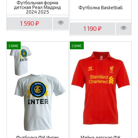
Футбольная форма
детская Реал Мадрид
Футболка Basketball
2024 2025
1 590
₽
1 190
₽
COME
COME
Футболка ФК Интер
Майка детская ФК