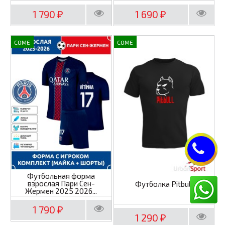
1 790
1 690
₽
₽
COME
COME
Футбольная форма
взрослая Пари Сен-
Футболка Pitbull
Жермен 2025 2026...
1 790
₽
1 290
₽