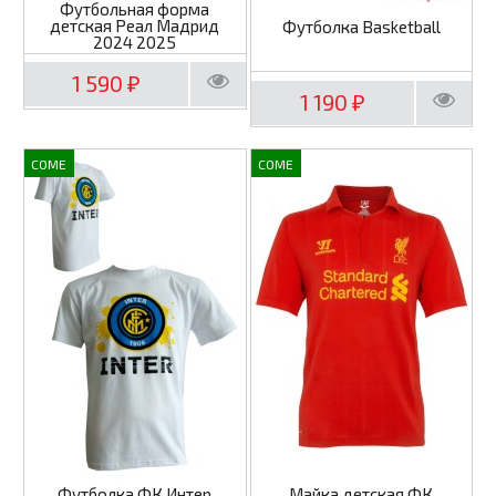
Футбольная форма
детская Реал Мадрид
Футболка Basketball
2024 2025
1 590
₽
1 190
₽
COME
COME
Футболка ФК Интер
Майка детская ФК