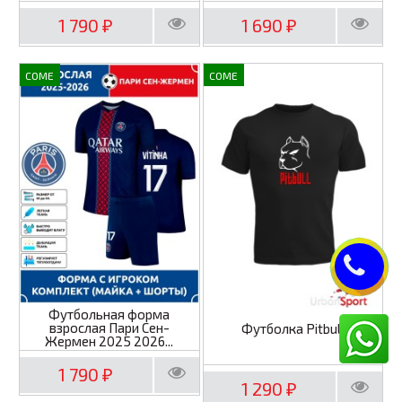
1 790
1 690
₽
₽
COME
COME
Футбольная форма
взрослая Пари Сен-
Футболка Pitbull
Жермен 2025 2026...
1 790
₽
1 290
₽