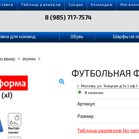
ставка
Таблица размеров
Скидки
Командам
Магазин
8 (985) 717-7574
овка для команд
Обувь
Шарфы на з
>
>
NO BRAND
ФОРМА
ФУТБОЛЬНАЯ Ф
г. Москва, ул. Ткацкая д.5с.1 оф.1
В наличии
Артикул:
Размер:
Таблица размеров No na