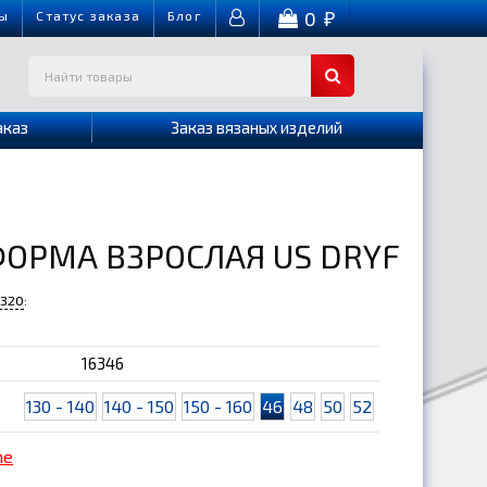
0
ы
Cтатус заказа
Блог
₽
аказ
Заказ вязаных изделий
ОРМА ВЗРОСЛАЯ US DRYF
-320
:
16346
130 - 140
140 - 150
150 - 160
46
48
50
52
me