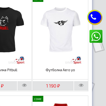
лка Pitbull
Футболка Aero yo
0
1 190
₽
₽
COME