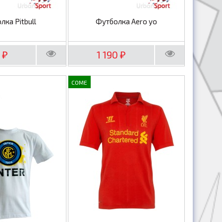
лка Pitbull
Футболка Aero yo
0
1 190
₽
₽
COME