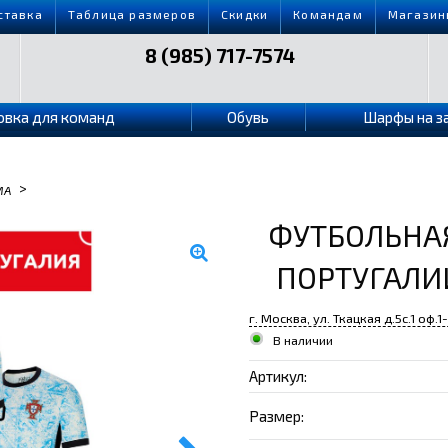
ставка
Таблица размеров
Скидки
Командам
Магазин
8 (985) 717-7574
овка для команд
Обувь
Шарфы на з
>
МА
ФУТБОЛЬНАЯ
ПОРТУГАЛИИ
г. Москва, ул. Ткацкая д.5с.1 оф.1
В наличии
Артикул:
Размер: