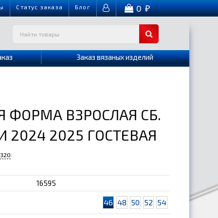
0
ы
Cтатус заказа
Блог
₽
аказ
Заказ вязаных изделий
 ФОРМА ВЗРОСЛАЯ СБ.
 2024 2025 ГОСТЕВАЯ
-320
:
16595
46
48
50
52
54