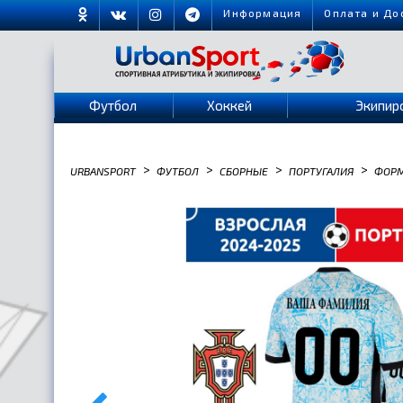
Информация
Оплата и До
Футбол
Хоккей
Экипир
>
>
>
>
URBANSPORT
ФУТБОЛ
СБОРНЫЕ
ПОРТУГАЛИЯ
ФОР