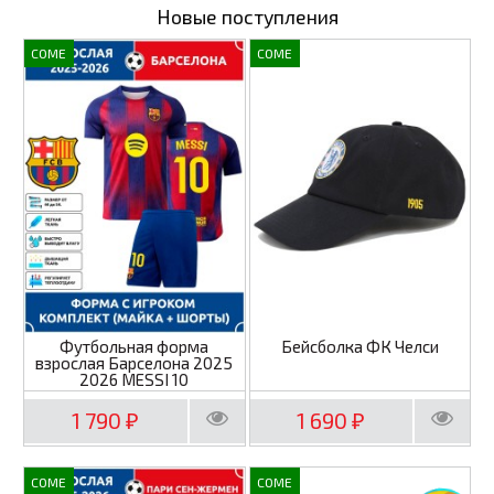
Новые поступления
COME
COME
Футбольная форма
Бейсболка ФК Челси
взрослая Барселона 2025
2026 MESSI 10
1 790
1 690
₽
₽
COME
COME