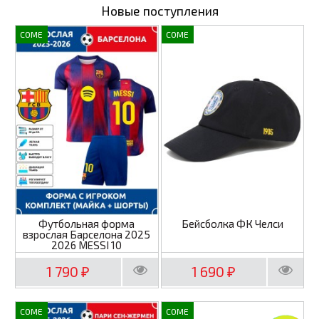
Новые поступления
COME
COME
Футбольная форма
Бейсболка ФК Челси
взрослая Барселона 2025
2026 MESSI 10
1 790
1 690
₽
₽
COME
COME