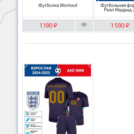
Футболка Workout
Футбольная фо
Реал Мадрид 
1 190
1 590
₽
₽