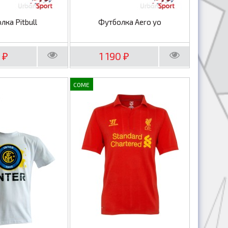
лка Pitbull
Футболка Aero yo
0
1 190
₽
₽
COME