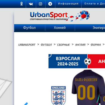
Информация
Оплата и До
Футбол
Хоккей
Экипир
>
>
>
>
>
URBANSPORT
ФУТБОЛ
СБОРНЫЕ
АНГЛИЯ
ФОРМА