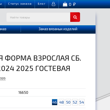
0
ы
Cтатус заказа
Блог
₽
аказ
Заказ вязаных изделий
 ФОРМА ВЗРОСЛАЯ СБ.
024 2025 ГОСТЕВАЯ
-320
:
16650
46
48
50
52
54