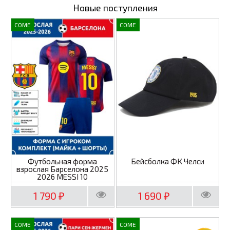
Новые поступления
COME
COME
Футбольная форма
Бейсболка ФК Челси
взрослая Барселона 2025
2026 MESSI 10
1 790
1 690
₽
₽
COME
COME