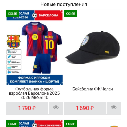
Новые поступления
COME
COME
Футбольная форма
Бейсболка ФК Челси
взрослая Барселона 2025
2026 MESSI 10
1 790
1 690
₽
₽
COME
COME