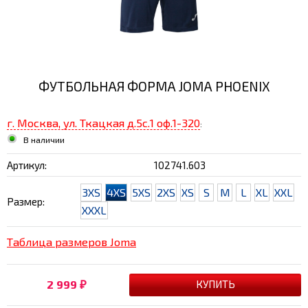
ФУТБОЛЬНАЯ ФОРМА JOMA PHOENIX
г. Москва, ул. Ткацкая д.5с.1 оф.1-320
:
В наличии
Артикул:
102741.603
3XS
4XS
5XS
2XS
XS
S
M
L
XL
XXL
Размер:
XXXL
Таблица размеров Joma
2 999
₽