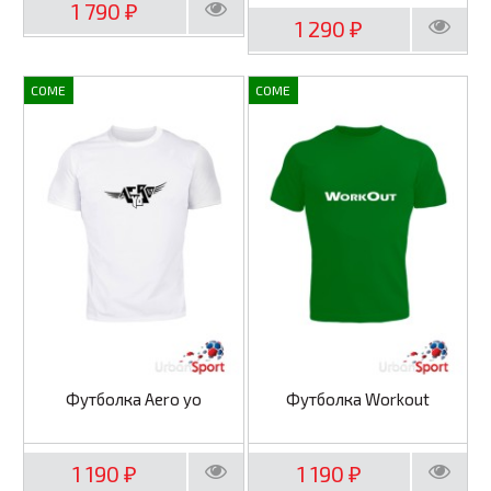
1 790
₽
1 290
₽
COME
COME
Футболка Aero yo
Футболка Workout
1 190
1 190
₽
₽