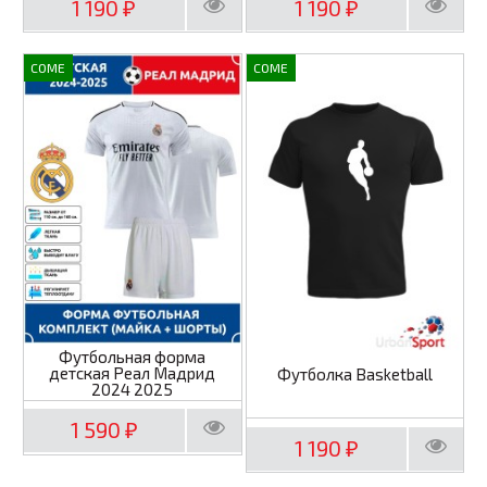
1 190
1 190
₽
₽
COME
COME
Футбольная форма
детская Реал Мадрид
Футболка Basketball
2024 2025
1 590
₽
1 190
₽