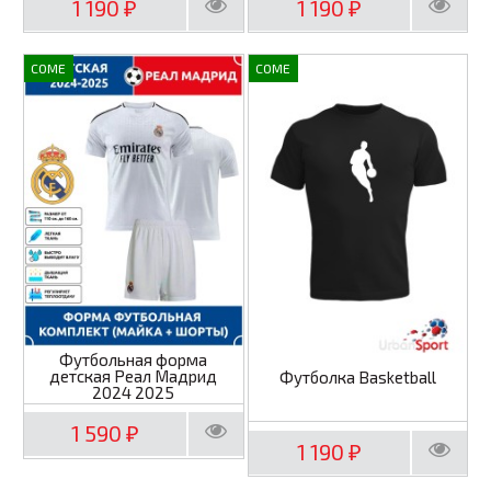
1 190
1 190
₽
₽
COME
COME
Футбольная форма
детская Реал Мадрид
Футболка Basketball
2024 2025
1 590
₽
1 190
₽