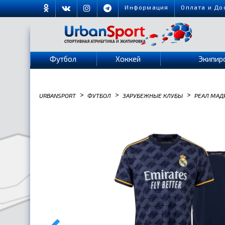
Информация
Оплата и До
Футбол
Хоккей
Экипир
>
>
>
URBANSPORT
ФУТБОЛ
ЗАРУБЕЖНЫЕ КЛУБЫ
РЕАЛ МАД