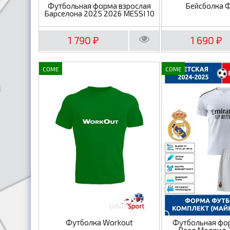
Футбольная форма взрослая
Бейсболка 
Барселона 2025 2026 MESSI 10
1 790
1 690
₽
₽
COME
COME
Футболка Workout
Футбольная фо
Реал Мадрид 