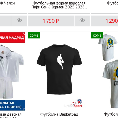
ФК Челси
Футбольная форма взрослая
Футбо
Пари Сен-Жермен 2025 2026...
1 790
1 29
₽
COME
COME
рма детская
Футболка Basketball
Футбол
2024 2025