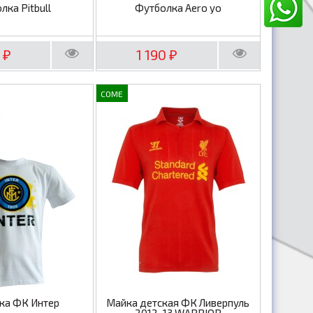
лка Pitbull
Футболка Aero yo
0
1 190
₽
₽
COME
ка ФК Интер
Майка детская ФК Ливерпуль
2012-13 WARRIOR