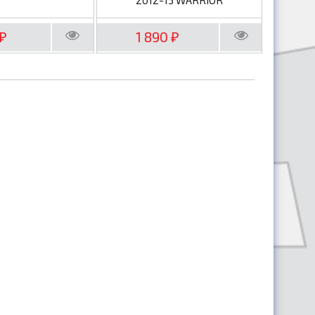
1 890
₽
₽