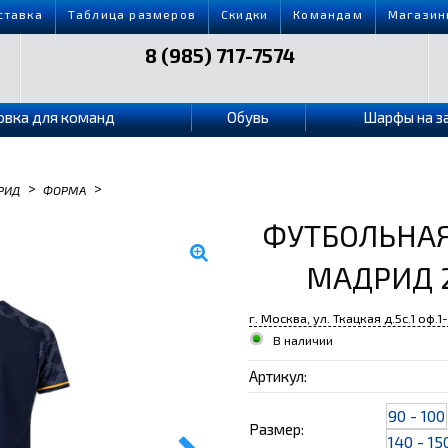
ставка
Таблица размеров
Скидки
Командам
Магазин
8 (985) 717-7574
овка для команд
Обувь
Шарфы на з
>
>
РИД
ФОРМА
ФУТБОЛЬНАЯ
МАДРИД 2
г. Москва, ул. Ткацкая д.5с.1 оф.1
В наличии
Артикул:
90 - 100
Размер:
140 - 15