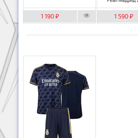
1 190
1 590
₽
₽