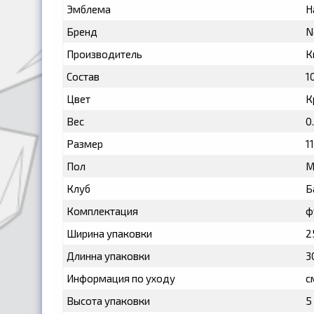
Эмблема
Н
Бренд
N
Производитель
К
Состав
1
Цвет
К
Вес
0
Размер
11
Пол
М
Клуб
Б
Комплектация
ф
Ширина упаковки
2
Длинна упаковки
3
Информация по уходу
с
Высота упаковки
5