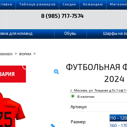
ставка
Таблица размеров
Скидки
Командам
Магазин
8 (985) 717-7574
овка для команд
Обувь
Шарфы на з
>
>
МЮНХЕН
ФОРМА
ФУТБОЛЬНАЯ 
2024
г. Москва, ул. Ткацкая д.5с.1 оф.1
В наличии
Артикул:
110 - 12
Размер:
160 - 17