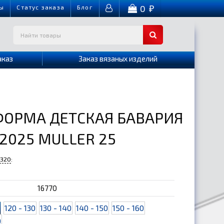
0
ы
Cтатус заказа
Блог
₽
аказ
Заказ вязаных изделий
ФОРМА ДЕТСКАЯ БАВАРИЯ
 2025 MULLER 25
-320
:
16770
0
120 - 130
130 - 140
140 - 150
150 - 160
0