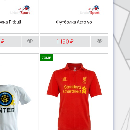
лка Pitbull
Футболка Aero yo
0
1 190
₽
₽
COME