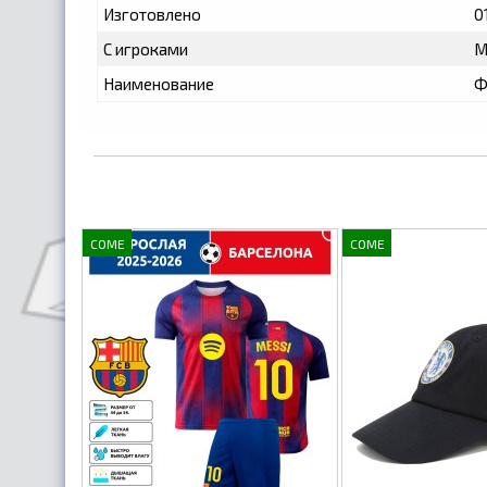
Изготовлено
0
С игроками
M
Наименование
Ф
COME
COME