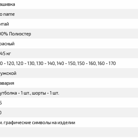
ашивка
o name
итай
00% Полиэстер
расный
.45 кг
0 - 120, 120 - 130, 130 - 140, 140 - 150, 150 - 160, 160 - 170
ужской
авария
утболка - 1 шт., шорты - 1 шт.
5
0
м. графические символы на изделии