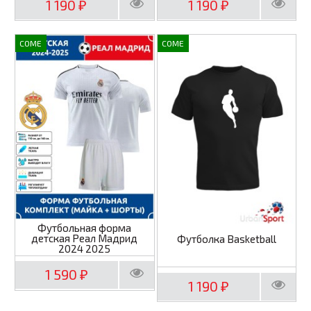
1 190
1 190
₽
₽
COME
COME
Футбольная форма
детская Реал Мадрид
Футболка Basketball
2024 2025
1 590
₽
1 190
₽