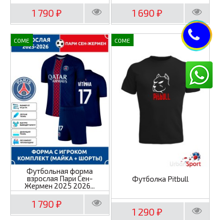
1 790
1 690
₽
₽
COME
COME
Футбольная форма
взрослая Пари Сен-
Футболка Pitbull
Жермен 2025 2026...
1 790
₽
1 290
₽